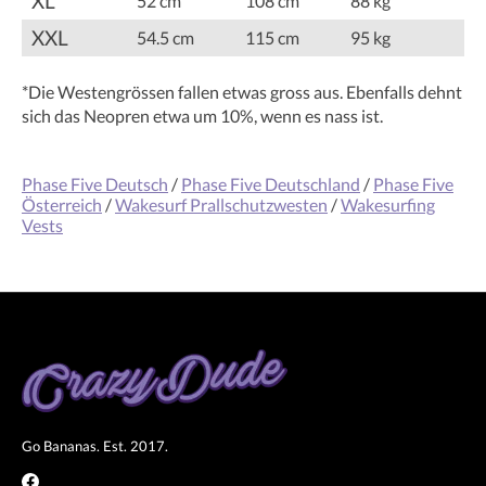
XL
52 cm
108 cm
88 kg
XXL
54.5 cm
115 cm
95 kg
*Die Westengrössen fallen etwas gross aus. Ebenfalls dehnt
sich das Neopren etwa um 10%, wenn es nass ist.
Phase Five Deutsch
/
Phase Five Deutschland
/
Phase Five
Österreich
/
Wakesurf Prallschutzwesten
/
Wakesurfing
Vests
Go Bananas. Est. 2017.