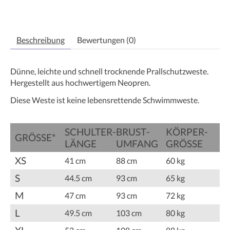
Beschreibung
Bewertungen (0)
Dünne, leichte und schnell trocknende Prallschutzweste.
Hergestellt aus hochwertigem Neopren.
Diese Weste ist keine lebensrettende Schwimmweste.
SCHULTER­­
BRUST­­
KÖRPER­­
GRÖSSE*
LÄNGE
UMFANG
GRÖSSE
XS
41 cm
88 cm
60 kg
S
44.5 cm
93 cm
65 kg
M
47 cm
93 cm
72 kg
L
49.5 cm
103 cm
80 kg