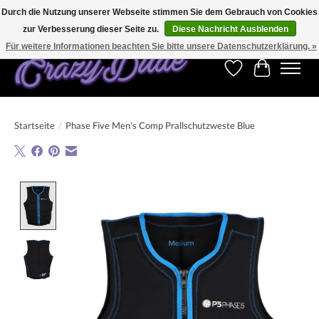
Durch die Nutzung unserer Webseite stimmen Sie dem Gebrauch von Cookies
zur Verbesserung dieser Seite zu.
Diese Nachricht Ausblenden
Kostenfreier Versand für Bestellungen ab 250 €. Weltweite Lieferung!
Für weitere Informationen beachten Sie bitte unsere Datenschutzerklärung. »
Wunschzettel
Ihr Warenk
Startseite
/
Phase Five Men's Comp Prallschutzweste Blue
Product image slideshow Items