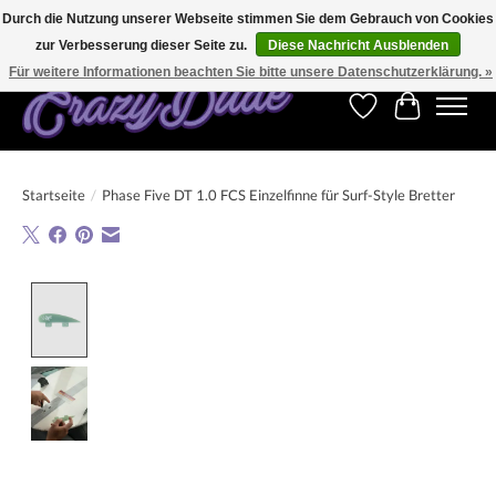
Durch die Nutzung unserer Webseite stimmen Sie dem Gebrauch von Cookies
zur Verbesserung dieser Seite zu.
Diese Nachricht Ausblenden
Kostenfreier Versand für Bestellungen ab 250 €. Weltweite Lieferung!
Für weitere Informationen beachten Sie bitte unsere Datenschutzerklärung. »
Wunschzettel
Ihr Warenk
Startseite
/
Phase Five DT 1.0 FCS Einzelfinne für Surf-Style Bretter
Product image slideshow Items