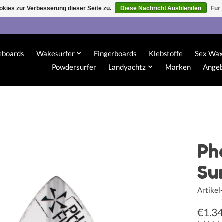
kies zur Verbesserung dieser Seite zu.
Diese Nachricht Ausblenden
Für
eboards
Wakesurfer
Fingerboards
Klebstoffe
Sex Wa
Powdersurfer
Landyachtz
Marken
Ange
Ph
Su
Artike
€1.3