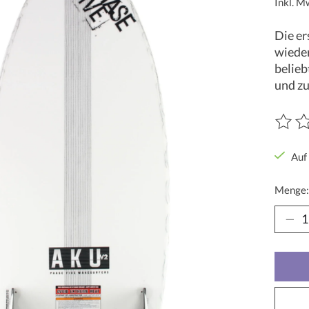
Inkl. M
Die er
wieder
belieb
und zu
Die Be
Auf
Menge: