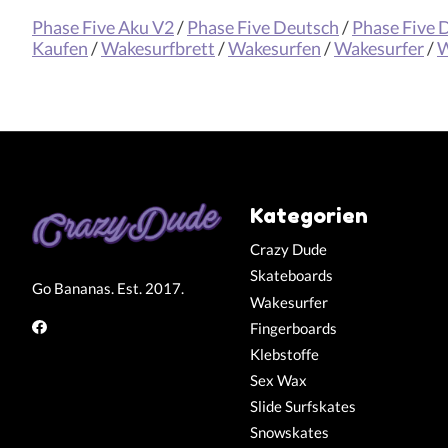
Phase Five Aku V2
/
Phase Five Deutsch
/
Phase Five 
Kaufen
/
Wakesurfbrett
/
Wakesurfen
/
Wakesurfer
/
W
Kategorien
Crazy Dude
Skateboards
Go Bananas. Est. 2017.
Wakesurfer
Fingerboards
Klebstoffe
Sex Wax
Slide Surfskates
Snowskates