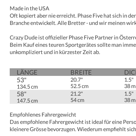
Made in the USA
Oft kopiert aber nie erreicht. Phase Five hat sich in
Branche entwickelt. Alle Bretter - und wir meinen wir
Crazy Dude ist offizieller Phase Five Partner in Österr
Beim Kauf eines teuren Sportgerätes sollte man imme
unkompliziert und in kürzester Zeit ab.
LÄNGE
BREITE
DIC
53"
20.7"
1.5"
52.5 cm
38 
134.5 cm
58"
21.2"
1.5"
54 cm
38 
147.5 cm
Empfohlenes Fahrergewicht
Das empfohlene Fahrergewicht ist ideal für eine Pers
kleinere Grösse bevorzugen. Wiederum empfiehlt sich f