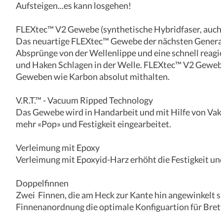
Aufsteigen...es kann losgehen!
FLEXtec™ V2 Gewebe (synthetische Hybridfaser, auch
Das neuartige FLEXtec™ Gewebe der nächsten Generati
Absprünge von der Wellenlippe und eine schnell reag
und Haken Schlagen in der Welle. FLEXtec™ V2 Gewebe
Geweben wie Karbon absolut mithalten.
V.R.T.™ - Vacuum Ripped Technology
Das Gewebe wird in Handarbeit und mit Hilfe von Vaku
mehr «Pop» und Festigkeit eingearbeitet.
Verleimung mit Epoxy
Verleimung mit Epoxyid-Harz erhöht die Festigkeit und
Doppelfinnen
Zwei Finnen, die am Heck zur Kante hin angewinkelt s
Finnenanordnung die optimale Konfiguartion für Brett