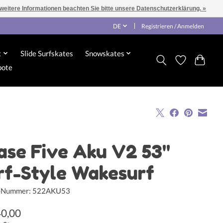
 weitere Informationen beachten Sie bitte unsere Datenschutzerklärung. »
DE
Registrieren / Anmelden
x
Slide Surfskates
Snowskates
bote
ase Five Aku V2 53"
rf-Style Wakesurf
l-Nummer: 522AKU53
40,00