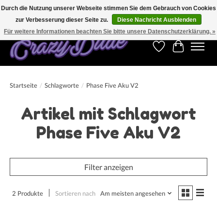
Durch die Nutzung unserer Webseite stimmen Sie dem Gebrauch von Cookies
zur Verbesserung dieser Seite zu.
Diese Nachricht Ausblenden
Kostenfreier Versand für Bestellungen ab 250 €. Weltweite Lieferung!
Für weitere Informationen beachten Sie bitte unsere Datenschutzerklärung. »
Wunschzettel
Ihr Warenk
Startseite
/
Schlagworte
/
Phase Five Aku V2
Artikel mit Schlagwort
Phase Five Aku V2
Filter anzeigen
2 Produkte
Sortieren nach
Am meisten angesehen