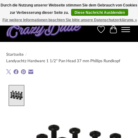
Durch die Nutzung unserer Webseite stimmen Sie dem Gebrauch von Cookies
zur Verbesserung dieser Seite zu.
Diese Nachricht Ausblenden
Kostenfreier Versand für Bestellungen ab 250 €. Weltweite Lieferung!
Für weitere Informationen beachten Sie bitte unsere Datenschutzerklärung. »
Wunschzettel
Ihr Warenk
Startseite
/
Landyachtz Hardware 1 1/2" Pan Head 37 mm Phillips Rundkopf
Product image slideshow Items