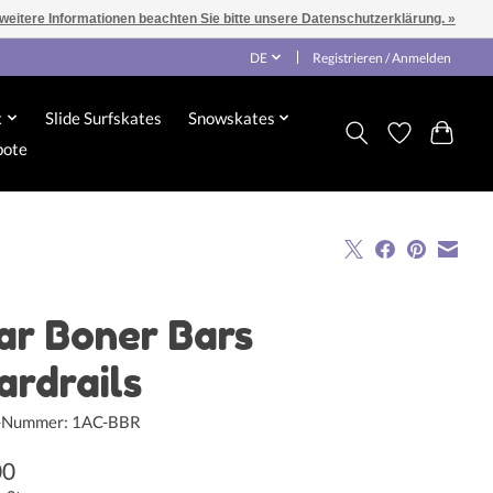
 weitere Informationen beachten Sie bitte unsere Datenschutzerklärung. »
DE
Registrieren / Anmelden
x
Slide Surfskates
Snowskates
bote
ar Boner Bars
ardrails
l-Nummer: 1AC-BBR
00