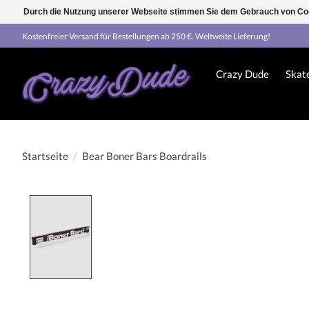
Durch die Nutzung unserer Webseite stimmen Sie dem Gebrauch von Coo
Kostenfreier Versand für Bestellungen ab 250 €. Weltweite Lieferung!
Crazy Dude
Skat
Startseite
/
Bear Boner Bars Boardrails
Product image slideshow Items