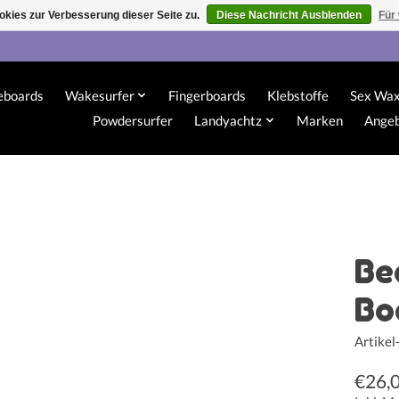
kies zur Verbesserung dieser Seite zu.
Diese Nachricht Ausblenden
Für
eboards
Wakesurfer
Fingerboards
Klebstoffe
Sex Wa
Powdersurfer
Landyachtz
Marken
Ange
Be
Bo
Artike
€26,