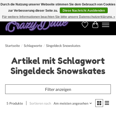
Durch die Nutzung unserer Webseite stimmen Sie dem Gebrauch von Cookies
zur Verbesserung dieser Seite zu.
Diese Nachricht Ausblenden
Kostenfreier Versand für Bestellungen ab 250 €. Weltweite Lieferung!
Für weitere Informationen beachten Sie bitte unsere Datenschutzerklärung. »
Wunschzettel
Ihr Warenk
Startseite
/
Schlagworte
/
Singeldeck Snowskates
Artikel mit Schlagwort
Singeldeck Snowskates
Filter anzeigen
5 Produkte
Sortieren nach
Am meisten angesehen