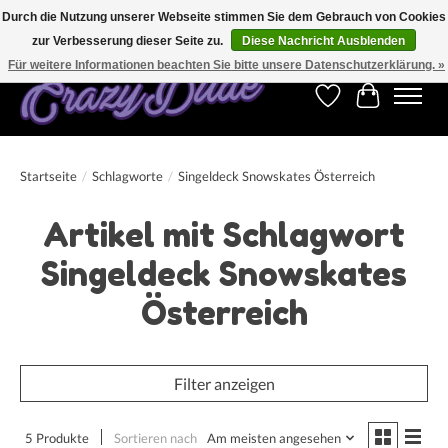
Durch die Nutzung unserer Webseite stimmen Sie dem Gebrauch von Cookies
zur Verbesserung dieser Seite zu.
Diese Nachricht Ausblenden
Kostenfreier Versand für Bestellungen ab 250 €. Weltweite Lieferung!
Für weitere Informationen beachten Sie bitte unsere Datenschutzerklärung. »
Wunschzettel
Ihr Warenk
Startseite
/
Schlagworte
/
Singeldeck Snowskates Österreich
Artikel mit Schlagwort
Singeldeck Snowskates
Österreich
Filter anzeigen
5 Produkte
Sortieren nach
Am meisten angesehen