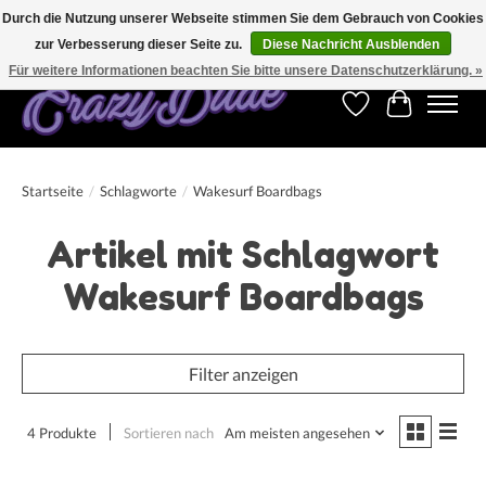
Durch die Nutzung unserer Webseite stimmen Sie dem Gebrauch von Cookies
zur Verbesserung dieser Seite zu.
Diese Nachricht Ausblenden
Kostenfreier Versand für Bestellungen ab 250 €. Weltweite Lieferung!
Für weitere Informationen beachten Sie bitte unsere Datenschutzerklärung. »
Wunschzettel
Ihr Warenk
Startseite
/
Schlagworte
/
Wakesurf Boardbags
Artikel mit Schlagwort
Wakesurf Boardbags
Filter anzeigen
4 Produkte
Sortieren nach
Am meisten angesehen