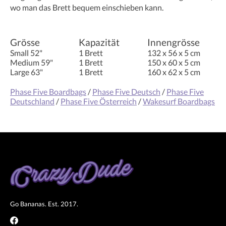
wo man das Brett bequem einschieben kann.
Grösse
Kapazität
Innengrösse
Small 52"
1 Brett
132 x 56 x 5 cm
Medium 59"
1 Brett
150 x 60 x 5 cm
Large 63"
1 Brett
160 x 62 x 5 cm
Phase Five Boardbags
/
Phase Five Deutsch
/
Phase Five
Deutschland
/
Phase Five Österreich
/
Wakesurf Boardbags
Go Bananas. Est. 2017.