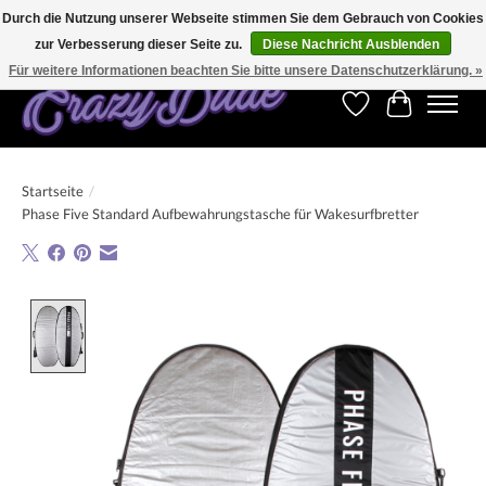
Durch die Nutzung unserer Webseite stimmen Sie dem Gebrauch von Cookies
zur Verbesserung dieser Seite zu.
Diese Nachricht Ausblenden
Kostenfreier Versand für Bestellungen ab 250 €. Weltweite Lieferung!
Für weitere Informationen beachten Sie bitte unsere Datenschutzerklärung. »
Wunschzettel
Ihr Warenk
Startseite
/
Phase Five Standard Aufbewahrungstasche für Wakesurfbretter
Product image slideshow Items