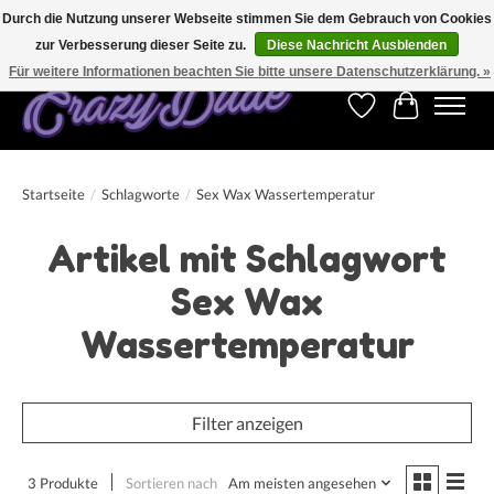
Durch die Nutzung unserer Webseite stimmen Sie dem Gebrauch von Cookies
zur Verbesserung dieser Seite zu.
Diese Nachricht Ausblenden
Kostenfreier Versand für Bestellungen ab 250 €. Weltweite Lieferung!
Für weitere Informationen beachten Sie bitte unsere Datenschutzerklärung. »
Wunschzettel
Ihr Warenk
Startseite
/
Schlagworte
/
Sex Wax Wassertemperatur
Artikel mit Schlagwort
Sex Wax
Wassertemperatur
Filter anzeigen
3 Produkte
Sortieren nach
Am meisten angesehen