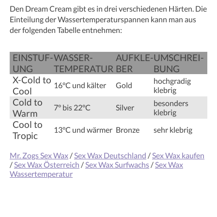
Den Dream Cream gibt es in drei verschiedenen Härten. Die
Einteilung der Wassertemperaturspannen kann man aus
der folgenden Tabelle entnehmen:
EINSTUF­
WASSER­
AUFKLE­
UMSCHREI­
UNG
TEMPERATUR
BER
BUNG
X-Cold to
hochgradig
16°C und kälter
Gold
Cool
klebrig
Cold to
besonders
7° bis 22°C
Silver
Warm
klebrig
Cool to
13°C und wärmer
Bronze
sehr klebrig
Tropic
Mr. Zogs Sex Wax
/
Sex Wax Deutschland
/
Sex Wax kaufen
/
Sex Wax Österreich
/
Sex Wax Surfwachs
/
Sex Wax
Wassertemperatur