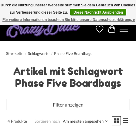
Durch die Nutzung unserer Webseite stimmen Sie dem Gebrauch von Cookies
zur Verbesserung dieser Seite zu.
Diese Nachricht Ausblenden
Kostenfreier Versand für Bestellungen ab 250 €. Weltweite Lieferung!
Für weitere Informationen beachten Sie bitte unsere Datenschutzerklärung. »
Wunschzettel
Ihr Warenk
Startseite
/
Schlagworte
/
Phase Five Boardbags
Artikel mit Schlagwort
Phase Five Boardbags
Filter anzeigen
4 Produkte
Sortieren nach
Am meisten angesehen