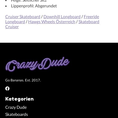
Lippenprofil: Abgerundet
Cruiser Skateboard
/
Downhill Longboard
/
Freeride
Longboard
/
Hawgs Wheels Österreich
/
Skateboard
Cruiser
Go Bananas. Est. 2017.
Kategorien
Crazy Dude
Skateboards