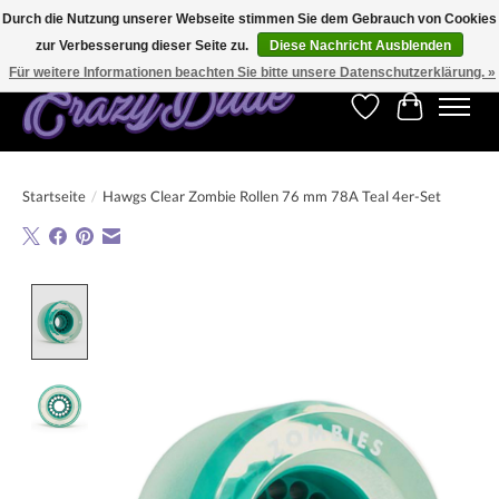
Durch die Nutzung unserer Webseite stimmen Sie dem Gebrauch von Cookies
zur Verbesserung dieser Seite zu.
Diese Nachricht Ausblenden
Kostenfreier Versand für Bestellungen ab 250 €. Weltweite Lieferung!
Für weitere Informationen beachten Sie bitte unsere Datenschutzerklärung. »
Wunschzettel
Ihr Warenk
Startseite
/
Hawgs Clear Zombie Rollen 76 mm 78A Teal 4er-Set
Product image slideshow Items