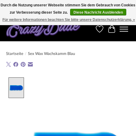
Durch die Nutzung unserer Webseite stimmen Sie dem Gebrauch von Cookies
zur Verbesserung dieser Seite zu.
Diese Nachricht Ausblenden
Kostenfreier Versand für Bestellungen ab 250 €. Weltweite Lieferung!
Für weitere Informationen beachten Sie bitte unsere Datenschutzerklärung. »
Wunschzettel
Ihr Warenk
Startseite
/
Sex Wax Wachskamm Blau
Product image slideshow Items