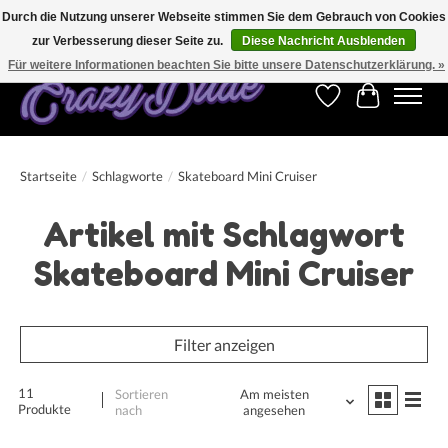
Durch die Nutzung unserer Webseite stimmen Sie dem Gebrauch von Cookies
zur Verbesserung dieser Seite zu.
Diese Nachricht Ausblenden
Kostenfreier Versand für Bestellungen ab 250 €. Weltweite Lieferung!
Für weitere Informationen beachten Sie bitte unsere Datenschutzerklärung. »
Wunschzettel
Ihr Warenk
Startseite
/
Schlagworte
/
Skateboard Mini Cruiser
Artikel mit Schlagwort
Skateboard Mini Cruiser
Filter anzeigen
11
Sortieren
Am meisten
Produkte
nach
angesehen