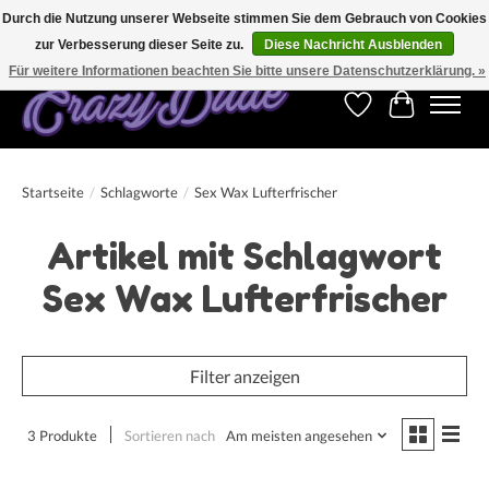
Durch die Nutzung unserer Webseite stimmen Sie dem Gebrauch von Cookies
zur Verbesserung dieser Seite zu.
Diese Nachricht Ausblenden
Kostenfreier Versand für Bestellungen ab 250 €. Weltweite Lieferung!
Für weitere Informationen beachten Sie bitte unsere Datenschutzerklärung. »
Wunschzettel
Ihr Warenk
Startseite
/
Schlagworte
/
Sex Wax Lufterfrischer
Artikel mit Schlagwort
Sex Wax Lufterfrischer
Filter anzeigen
3 Produkte
Sortieren nach
Am meisten angesehen