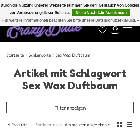
Durch die Nutzung unserer Webseite stimmen Sie dem Gebrauch von Cookies
zur Verbesserung dieser Seite zu.
Diese Nachricht Ausblenden
Kostenfreier Versand für Bestellungen ab 250 €. Weltweite Lieferung!
Für weitere Informationen beachten Sie bitte unsere Datenschutzerklärung. »
Wunschzettel
Ihr Warenk
Startseite
/
Schlagworte
/
Sex Wax Duftbaum
Artikel mit Schlagwort
Sex Wax Duftbaum
Filter anzeigen
6 Produkte
Sortieren nach
Am meisten angesehen