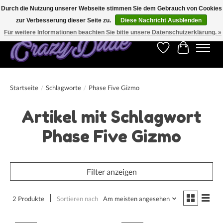
Durch die Nutzung unserer Webseite stimmen Sie dem Gebrauch von Cookies
zur Verbesserung dieser Seite zu.
Diese Nachricht Ausblenden
Kostenfreier Versand für Bestellungen ab 250 €. Weltweite Lieferung!
Für weitere Informationen beachten Sie bitte unsere Datenschutzerklärung. »
Wunschzettel
Ihr Warenk
Startseite
/
Schlagworte
/
Phase Five Gizmo
Artikel mit Schlagwort
Phase Five Gizmo
Filter anzeigen
2 Produkte
Sortieren nach
Am meisten angesehen