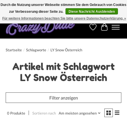
Durch die Nutzung unserer Webseite stimmen Sie dem Gebrauch von Cookies
zur Verbesserung dieser Seite zu.
Diese Nachricht Ausblenden
Kostenfreier Versand für Bestellungen ab 250 €. Weltweite Lieferung!
Für weitere Informationen beachten Sie bitte unsere Datenschutzerklärung. »
Wunschzettel
Ihr Warenk
Startseite
/
Schlagworte
/
LY Snow Österreich
Artikel mit Schlagwort
LY Snow Österreich
Filter anzeigen
0 Produkte
Sortieren nach
Am meisten angesehen