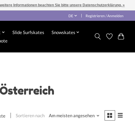
 weitere Informationen beachten Sie bitte unsere Datenschutzerklärung. »
DE
Registrieren / Anmelden
x
Slide Surfskates
Snowskates
bote
Österreich
Sortieren nach
Am meisten angesehen
kte