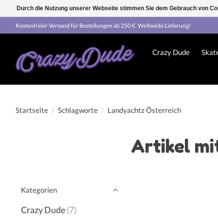
Durch die Nutzung unserer Webseite stimmen Sie dem Gebrauch von Coo
Kostenfreier Versand für Bestellungen ab 250 €. Weltweite Lieferung!
Crazy Dude
Skat
Startseite
/
Schlagworte
/
Landyachtz Österreich
Artikel m
Kategorien
Crazy Dude
(7)