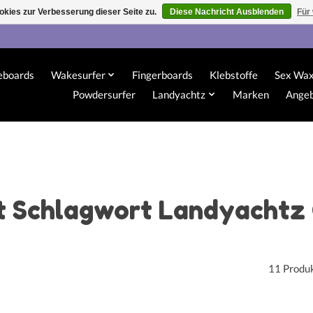
kies zur Verbesserung dieser Seite zu.
Diese Nachricht Ausblenden
Für
eboards
Wakesurfer
Fingerboards
Klebstoffe
Sex Wa
Powdersurfer
Landyachtz
Marken
Ange
it Schlagwort Landyachtz 
11 Produ