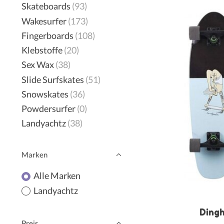
Skateboards
(93)
Wakesurfer
(173)
Fingerboards
(108)
Klebstoffe
(20)
Sex Wax
(38)
Slide Surfskates
(51)
Snowskates
(36)
Powdersurfer
(0)
Landyachtz
(38)
Marken
Alle Marken
Landyachtz
Ding
Preis