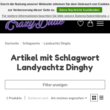
Durch die Nutzung unserer Webseite stimmen Sie dem Gebrauch von Cookies
zur Verbesserung dieser Seite zu.
Diese Nachricht Ausblenden
Kostenfreier Versand für Bestellungen ab 250 €. Weltweite Lieferung!
Für weitere Informationen beachten Sie bitte unsere Datenschutzerklärung. »
Wunschzettel
Ihr Warenk
Startseite
/
Schlagworte
/
Landyachtz Dinghy
Artikel mit Schlagwort
Landyachtz Dinghy
Filter anzeigen
1 Produkte
Sortieren nach
Am meisten angesehen