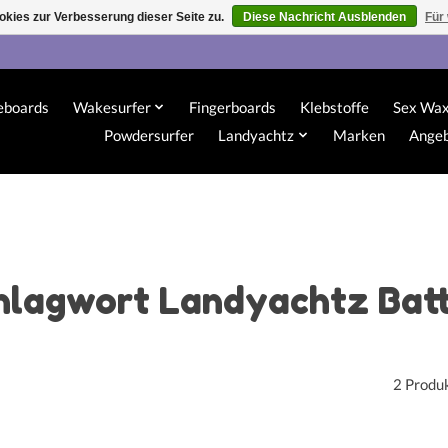
kies zur Verbesserung dieser Seite zu.
Diese Nachricht Ausblenden
Für
eboards
Wakesurfer
Fingerboards
Klebstoffe
Sex Wa
Powdersurfer
Landyachtz
Marken
Ange
chlagwort Landyachtz Bat
2 Produ