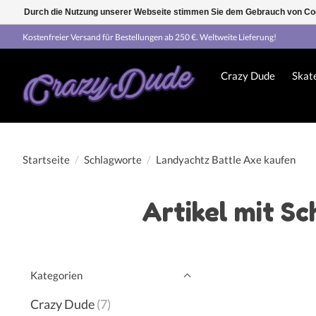
Durch die Nutzung unserer Webseite stimmen Sie dem Gebrauch von Coo
Kostenfreier Versand für Bestellungen ab 250 €. Weltweite Lieferung!
Crazy Dude
Skat
Startseite
/
Schlagworte
/
Landyachtz Battle Axe kaufen
Artikel mit S
Kategorien
Crazy Dude
(7)