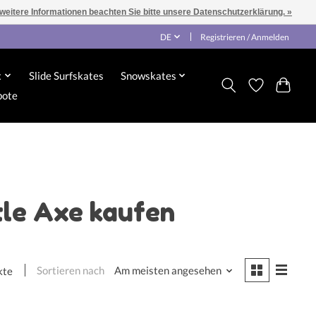
 weitere Informationen beachten Sie bitte unsere Datenschutzerklärung. »
DE
Registrieren / Anmelden
x
Slide Surfskates
Snowskates
bote
tle Axe kaufen
Sortieren nach
Am meisten angesehen
kte