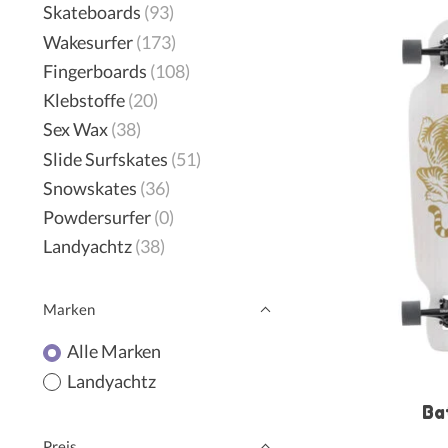
Skateboards
(93)
Wakesurfer
(173)
Fingerboards
(108)
Klebstoffe
(20)
Sex Wax
(38)
Slide Surfskates
(51)
Snowskates
(36)
Powdersurfer
(0)
Landyachtz
(38)
Marken
Alle Marken
Landyachtz
Ba
Preis