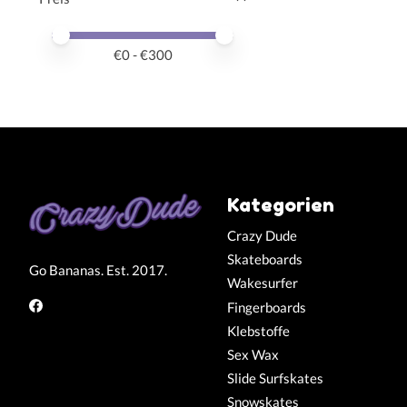
Preis – Mindestwert
Price maximum value
€
0
- €
300
Kategorien
Crazy Dude
Skateboards
Go Bananas. Est. 2017.
Wakesurfer
Fingerboards
Klebstoffe
Sex Wax
Slide Surfskates
Snowskates