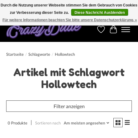
Durch die Nutzung unserer Webseite stimmen Sie dem Gebrauch von Cookies
zur Verbesserung dieser Seite zu.
Diese Nachricht Ausblenden
Kostenfreier Versand für Bestellungen ab 250 €. Weltweite Lieferung!
Für weitere Informationen beachten Sie bitte unsere Datenschutzerklärung. »
Wunschzettel
Ihr Warenk
Startseite
/
Schlagworte
/
Hollowtech
Artikel mit Schlagwort
Hollowtech
Filter anzeigen
0 Produkte
Sortieren nach
Am meisten angesehen