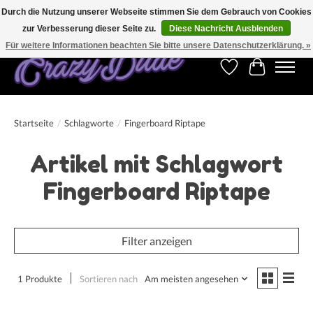
Durch die Nutzung unserer Webseite stimmen Sie dem Gebrauch von Cookies
zur Verbesserung dieser Seite zu.
Diese Nachricht Ausblenden
Kostenfreier Versand für Bestellungen ab 250 €. Weltweite Lieferung!
Für weitere Informationen beachten Sie bitte unsere Datenschutzerklärung. »
Wunschzettel
Ihr Warenk
Startseite
/
Schlagworte
/
Fingerboard Riptape
Artikel mit Schlagwort
Fingerboard Riptape
Filter anzeigen
1 Produkte
Sortieren nach
Am meisten angesehen