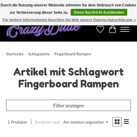
Durch die Nutzung unserer Webseite stimmen Sie dem Gebrauch von Cookies
zur Verbesserung dieser Seite zu.
Diese Nachricht Ausblenden
Kostenfreier Versand für Bestellungen ab 250 €. Weltweite Lieferung!
Für weitere Informationen beachten Sie bitte unsere Datenschutzerklärung. »
Wunschzettel
Ihr Warenk
Startseite
/
Schlagworte
/
Fingerboard Rampen
Artikel mit Schlagwort
Fingerboard Rampen
Filter anzeigen
2 Produkte
Sortieren nach
Am meisten angesehen