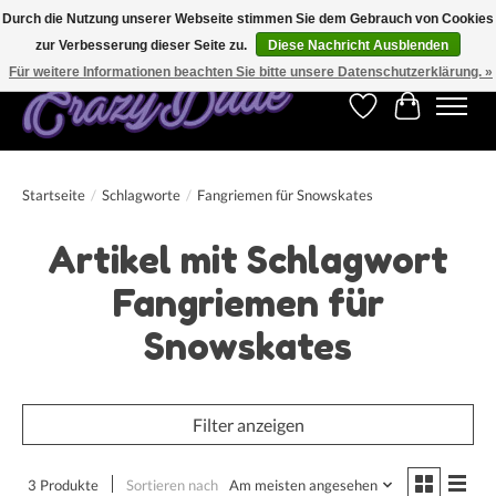
Durch die Nutzung unserer Webseite stimmen Sie dem Gebrauch von Cookies
zur Verbesserung dieser Seite zu.
Diese Nachricht Ausblenden
Kostenfreier Versand für Bestellungen ab 250 €. Weltweite Lieferung!
Für weitere Informationen beachten Sie bitte unsere Datenschutzerklärung. »
Wunschzettel
Ihr Warenk
Startseite
/
Schlagworte
/
Fangriemen für Snowskates
Artikel mit Schlagwort
Fangriemen für
Snowskates
Filter anzeigen
3 Produkte
Sortieren nach
Am meisten angesehen