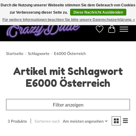
Durch die Nutzung unserer Webseite stimmen Sie dem Gebrauch von Cookies
zur Verbesserung dieser Seite zu.
Diese Nachricht Ausblenden
Kostenfreier Versand für Bestellungen ab 250 €. Weltweite Lieferung!
Für weitere Informationen beachten Sie bitte unsere Datenschutzerklärung. »
Wunschzettel
Ihr Warenk
Startseite
/
Schlagworte
/
E6000 Österreich
Artikel mit Schlagwort
E6000 Österreich
Filter anzeigen
3 Produkte
Sortieren nach
Am meisten angesehen