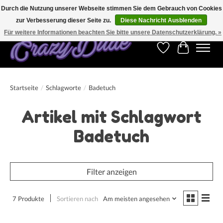
Durch die Nutzung unserer Webseite stimmen Sie dem Gebrauch von Cookies
zur Verbesserung dieser Seite zu.
Diese Nachricht Ausblenden
Kostenfreier Versand für Bestellungen ab 250 €. Weltweite Lieferung!
Für weitere Informationen beachten Sie bitte unsere Datenschutzerklärung. »
Wunschzettel
Ihr Warenk
Startseite
/
Schlagworte
/
Badetuch
Artikel mit Schlagwort
Badetuch
Filter anzeigen
7 Produkte
Sortieren nach
Am meisten angesehen