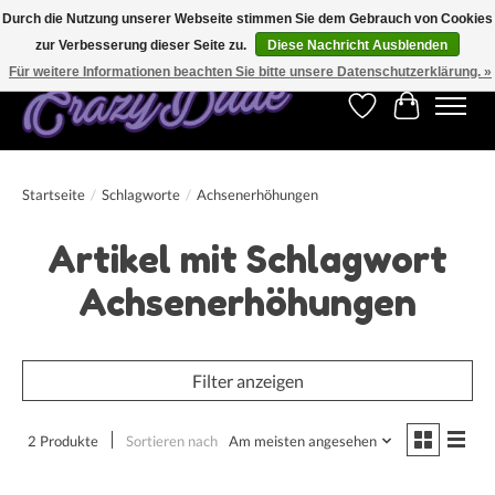
Durch die Nutzung unserer Webseite stimmen Sie dem Gebrauch von Cookies
zur Verbesserung dieser Seite zu.
Diese Nachricht Ausblenden
Kostenfreier Versand für Bestellungen ab 250 €. Weltweite Lieferung!
Für weitere Informationen beachten Sie bitte unsere Datenschutzerklärung. »
Wunschzettel
Ihr Warenk
Startseite
/
Schlagworte
/
Achsenerhöhungen
Artikel mit Schlagwort
Achsenerhöhungen
Filter anzeigen
2 Produkte
Sortieren nach
Am meisten angesehen