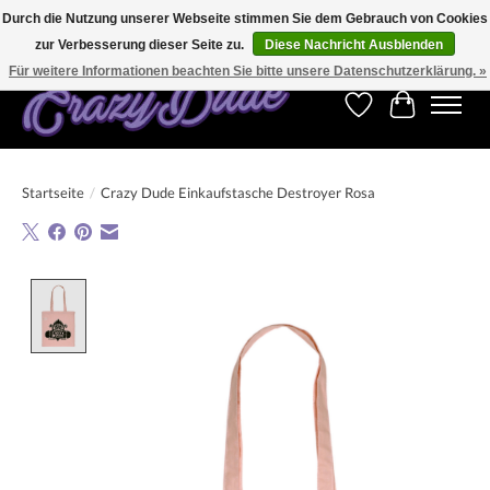
Durch die Nutzung unserer Webseite stimmen Sie dem Gebrauch von Cookies
zur Verbesserung dieser Seite zu.
Diese Nachricht Ausblenden
Kostenfreier Versand für Bestellungen ab 250 €. Weltweite Lieferung!
Für weitere Informationen beachten Sie bitte unsere Datenschutzerklärung. »
Wunschzettel
Ihr Warenk
Startseite
/
Crazy Dude Einkaufstasche Destroyer Rosa
Product image slideshow Items