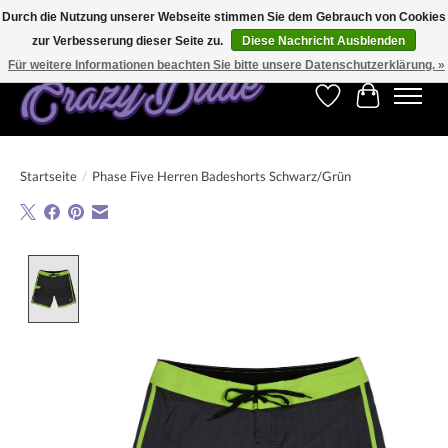
Durch die Nutzung unserer Webseite stimmen Sie dem Gebrauch von Cookies
zur Verbesserung dieser Seite zu.
Diese Nachricht Ausblenden
Kostenfreier Versand für Bestellungen ab 250 €. Weltweite Lieferung!
Für weitere Informationen beachten Sie bitte unsere Datenschutzerklärung. »
Wunschzettel
Ihr Warenk
Startseite
/
Phase Five Herren Badeshorts Schwarz/Grün
Product image slideshow Items