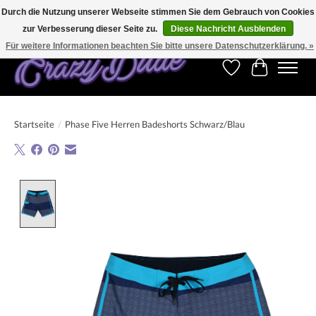
Durch die Nutzung unserer Webseite stimmen Sie dem Gebrauch von Cookies
zur Verbesserung dieser Seite zu.
Diese Nachricht Ausblenden
Kostenfreier Versand für Bestellungen ab 250 €. Weltweite Lieferung!
Für weitere Informationen beachten Sie bitte unsere Datenschutzerklärung. »
Wunschzettel
Ihr Warenk
Startseite
/
Phase Five Herren Badeshorts Schwarz/Blau
Product image slideshow Items