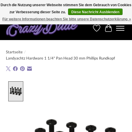
Durch die Nutzung unserer Webseite stimmen Sie dem Gebrauch von Cookies
zur Verbesserung dieser Seite zu.
Diese Nachricht Ausblenden
Kostenfreier Versand für Bestellungen ab 250 €. Weltweite Lieferung!
Für weitere Informationen beachten Sie bitte unsere Datenschutzerklärung. »
Wunschzettel
Ihr Warenk
Startseite
/
Landyachtz Hardware 1 1/4" Pan Head 30 mm Phillips Rundkopf
Product image slideshow Items